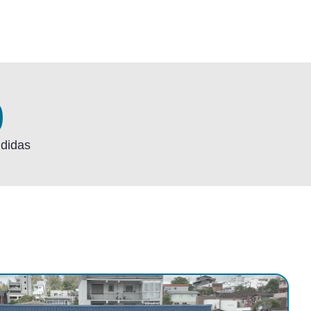
0
ndidas